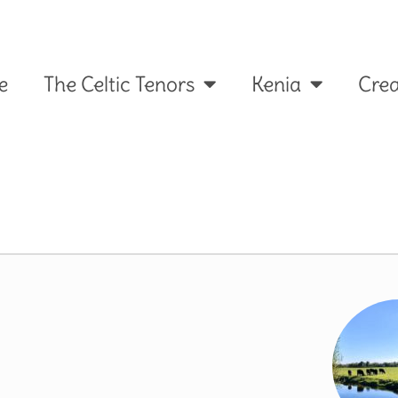
e
The Celtic Tenors
Kenia
Crea