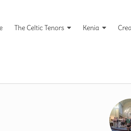
e
The Celtic Tenors
Kenia
Crea