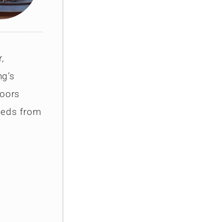
,
ng’s
Doors
eeds from