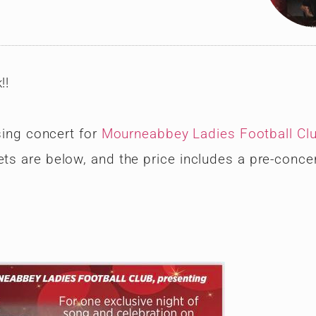
!!
ising concert for
Mourneabbey Ladies Football Cl
ets are below, and the price includes a pre-conc