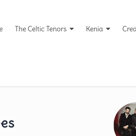
e
The Celtic Tenors
Kenia
Crea
ies