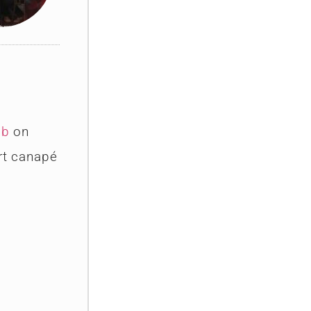
ub
on
ert canapé