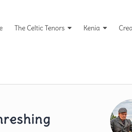
e
The Celtic Tenors
Kenia
Crea
hreshing