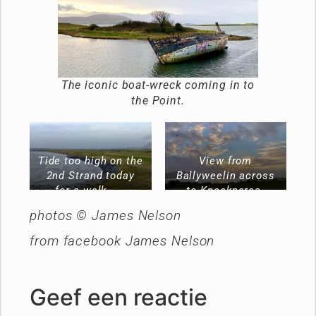
The iconic boat-wreck coming in to
the Point.
Tide too high on the
View from
2nd Strand today
Ballyweelin across
for a walk…….
to Knocknarea.
photos © James Nelson
from facebook James Nelson
Geef een reactie