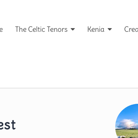
e
The Celtic Tenors
Kenia
Crea
est