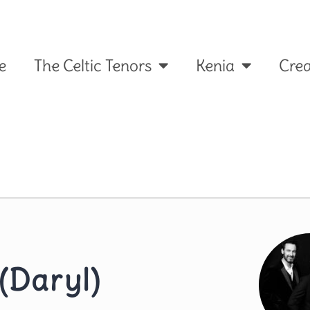
e
The Celtic Tenors
Kenia
Crea
 (Daryl)